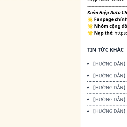
----------------------------
Kiếm Hiệp Auto Ch
🌟
Fanpage chính
🌟
Nhóm cộng đ
🌟
Nạp thẻ
:
https
TIN TỨC KHÁC
【HƯỚNG DẪN】LI
【HƯỚNG DẪN】NẠ
【HƯỚNG DẪN】CÀ
【HƯỚNG DẪN】QU
【HƯỚNG DẪN】 N