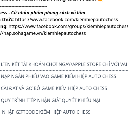
---------------------------------
ess - Cờ nhân phẩm phong cách võ lâm
 thức
:
https://www.facebook.com/kiemhiepautochess
ồng
:
https://www.facebook.com/groups/kiemhiepautoches
://nap.sohagame.vn/kiemhiepautochess
ÊN KẾT TÀI KHOẢN CHƠI NGAY/APPLE STORE CHỈ VỚI VÀ
P NGÂN PHIẾU VÀO GAME KIẾM HIỆP AUTO CHESS
I ĐẶT VÀ GỠ BỎ GAME KIẾM HIỆP AUTO CHESS
Y TRÌNH TIẾP NHẬN GIẢI QUYẾT KHIẾU NẠI
HẬP GIFTCODE KIẾM HIỆP AUTO CHESS