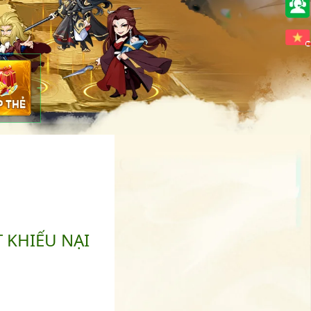
🇻🇳
 KHIẾU NẠI