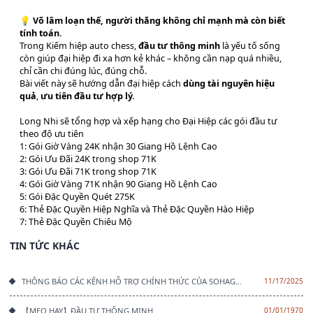
💡
Võ lâm loạn thế, người thắng không chỉ mạnh mà còn biết
tính toán.
Trong Kiếm hiệp auto chess,
đầu tư thông minh
là yếu tố sống
còn giúp đại hiệp đi xa hơn kẻ khác – không cần nạp quá nhiều,
chỉ cần chi đúng lúc, đúng chỗ.
Bài viết này sẽ hướng dẫn đại hiệp cách
dùng tài nguyên hiệu
quả
,
ưu tiên đầu tư hợp lý.
Long Nhi sẽ tổng hợp và xếp hạng cho Đại Hiệp các gói đầu tư
theo độ ưu tiên
1: Gói Giờ Vàng 24K nhận 30 Giang Hồ Lệnh Cao
2: Gói Ưu Đãi 24K trong shop 71K
3: Gói Ưu Đãi 71K trong shop 71K
4: Gói Giờ Vàng 71K nhận 90 Giang Hồ Lệnh Cao
5: Gói Đặc Quyền Quét 275K
6: Thẻ Đặc Quyền Hiệp Nghĩa và Thẻ Đặc Quyền Hào Hiệp
7: Thẻ Đặc Quyền Chiêu Mộ
TIN TỨC KHÁC
THÔNG BÁO CÁC KÊNH HỖ TRỢ CHÍNH THỨC CỦA SOHAGAME
11/17/2025
【MẸO HAY】ĐẦU TƯ THÔNG MINH
01/01/1970