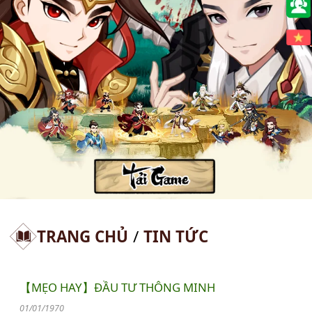
🇻🇳
TRANG CHỦ
/
TIN TỨC
【MẸO HAY】ĐẦU TƯ THÔNG MINH
01/01/1970