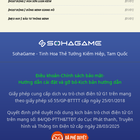
【HOẠT ĐỘNG】HOA SƠN LUẬN KIẾM
[
01/01
]
【HOẠT ĐỘNG】ĐỒNG MINH GIANG HỒ
[
01/01
]
【MẸO HAY】ĐẦU TƯ THÔNG MINH
[
01/01
]
SohaGame - Tinh Hoa Thẻ Tướng Kiếm Hiệp, Tam Quốc
Điều khoản
-
Chính sách bảo mật
-
Hướng dẫn cài đặt và gỡ bỏ
-
Kịch bản hướng dẫn
Giấy phép cung cấp dịch vụ trò chơi điện tử G1 trên mạng
theo giấy phép số 55/GP-BTTTT cấp ngày 25/01/2018
Quyết định phê duyệt nội dung kịch bản trò chơi điện tử G1
trên mạng số: 84/QĐ-PTTH&TTĐT do Cục Phát thanh, Truyền
hình và Thông tin Điện tử cấp ngày 28/03/2025