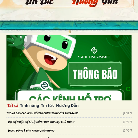
Tất cả
Tính năng
Tin tức
Hướng Dẫn
THÔNG BÁO CÁC KÊNH HỖ TRỢ CHÍNH THỨC CỦA SOHAGAME
[
11/17
]
【SỰ KIỆN ĐẶC BIỆT】LỘ TRÌNH ĐUA TOP TRẠI CHỦ MÙA 3
[
01/01
]
【HOẠT ĐỘNG】ĐẤU HẠNG QUẦN HÙNG
[
01/01
]