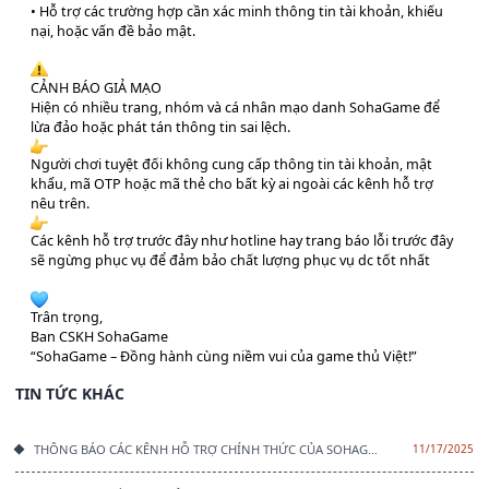
• Hỗ trợ các trường hợp cần xác minh thông tin tài khoản, khiếu
nại, hoặc vấn đề bảo mật.
CẢNH BÁO GIẢ MẠO
Hiện có nhiều trang, nhóm và cá nhân mạo danh SohaGame để
lừa đảo hoặc phát tán thông tin sai lệch.
Người chơi tuyệt đối không cung cấp thông tin tài khoản, mật
khẩu, mã OTP hoặc mã thẻ cho bất kỳ ai ngoài các kênh hỗ trợ
nêu trên.
Các kênh hỗ trợ trước đây như hotline hay trang báo lỗi trước đây
sẽ ngừng phục vụ để đảm bảo chất lượng phục vụ dc tốt nhất
Trân trọng,
Ban CSKH SohaGame
“SohaGame – Đồng hành cùng niềm vui của game thủ Việt!”
TIN TỨC KHÁC
THÔNG BÁO CÁC KÊNH HỖ TRỢ CHÍNH THỨC CỦA SOHAGAME
11/17/2025