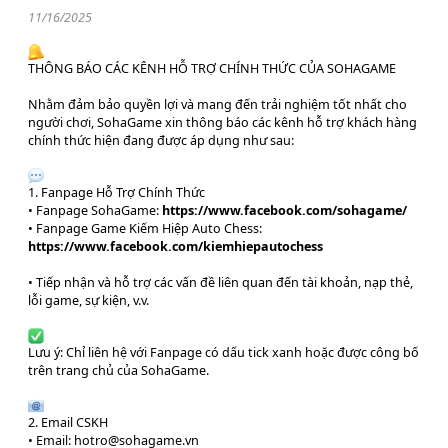
11/16/2025
THÔNG BÁO CÁC KÊNH HỖ TRỢ CHÍNH THỨC CỦA SOHAGAME
Nhằm đảm bảo quyền lợi và mang đến trải nghiệm tốt nhất cho
người chơi, SohaGame xin thông báo các kênh hỗ trợ khách hàng
chính thức hiện đang được áp dụng như sau:
1. Fanpage Hỗ Trợ Chính Thức
• Fanpage SohaGame:
https://www.facebook.com/sohagame/
• Fanpage Game Kiếm Hiệp Auto Chess:
https://www.facebook.com/kiemhiepautochess
• Tiếp nhận và hỗ trợ các vấn đề liên quan đến tài khoản, nạp thẻ,
lỗi game, sự kiện, v.v.
Lưu ý: Chỉ liên hệ với Fanpage có dấu tick xanh hoặc được công bố
trên trang chủ của SohaGame.
2. Email CSKH
• Email: hotro@sohagame.vn